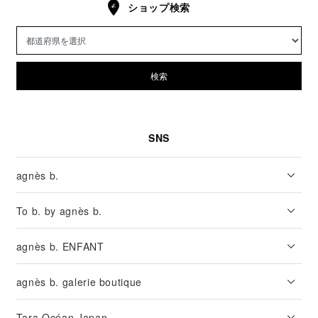
ショップ検索
検索
SNS
agnès b.
To b. by agnès b.
agnès b. ENFANT
agnès b. galerie boutique
Tara Océan Japan