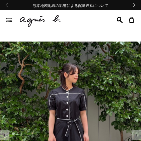
熊本地域地震の影響による配送遅延について
熊本地域地震の影響による配送遅延について
Summer Sale 2buy10%OFF!!
Summer Sale 2buy10%OFF!!
前の画像
次の画
前の画像
次