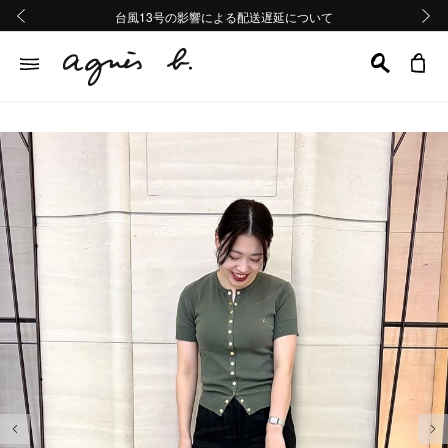
熊本地域地震の影響による配送遅延について
熊本地域地震の影響による配送遅延について
台風13号の影響による配送遅延について
Summer Sale 2buy10%OFF!!
Summer Sale 2buy10%OFF!!
前の画像
次の画
前の画像
次