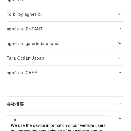
To b. by agnès b.
agnès b. ENFANT
agnès b. galerie boutique
Tara Océan Japan
agnès b. CAFÉ
会社概要
リーガル