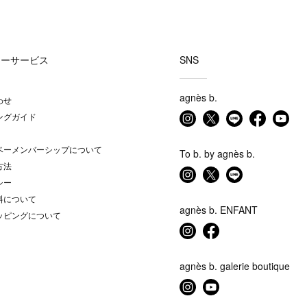
マーサービス
SNS
agnès b.
わせ
ングガイド
ベーメンバーシップについて
To b. by agnès b.
方法
シー
料について
agnès b. ENFANT
ッピングについて
agnès b. galerie boutique