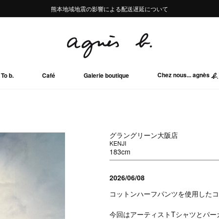
熊本地域地震の影響による配送遅延について
熊本地域地震の影響による配送遅延について
Summer Sale 2buy10%OFF!!
Summer Sale 2buy10%OFF!!
Chez nous... agnès
To b.
Café
Galerie boutique
グラングリーン大阪店
KENJI
183cm
2026/06/08
コットンハーフパンツを使用したコ
今回はアーティストTシャツとパー