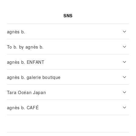
SNS
agnès b.
To b. by agnès b.
agnès b. ENFANT
agnès b. galerie boutique
Tara Océan Japan
agnès b. CAFÉ