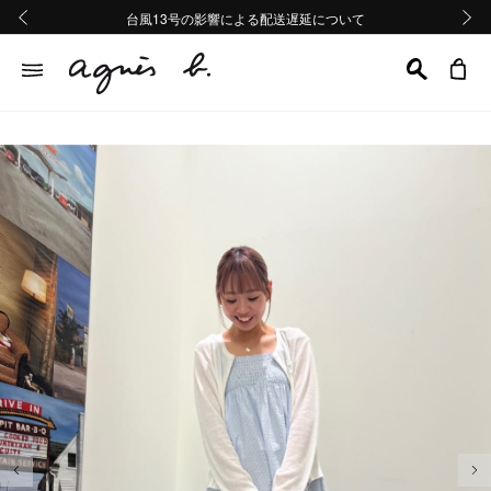
熊本地域地震の影響による配送遅延について
熊本地域地震の影響による配送遅延について
台風13号の影響による配送遅延について
Summer Sale 2buy10%OFF!!
Summer Sale 2buy10%OFF!!
前の画像
次の画
前の画像
次