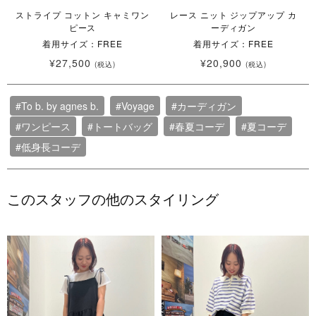
ストライプ コットン キャミワン
レース ニット ジップアップ カ
ピース
ーディガン
着用サイズ：FREE
着用サイズ：FREE
¥27,500
¥20,900
(税込)
(税込)
#To b. by agnes b.
#Voyage
#カーディガン
#ワンピース
#トートバッグ
#春夏コーデ
#夏コーデ
#低身長コーデ
このスタッフの他のスタイリング