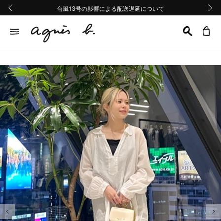
熊本地域地震の影響による配送遅延について
熊本地域地震の影響による配送遅延について
台風13号の影響による配送遅延について
Summer Sale 2buy10%OFF!!
Summer Sale 2buy10%OFF!!
前の画像
次の画
前の画像
次