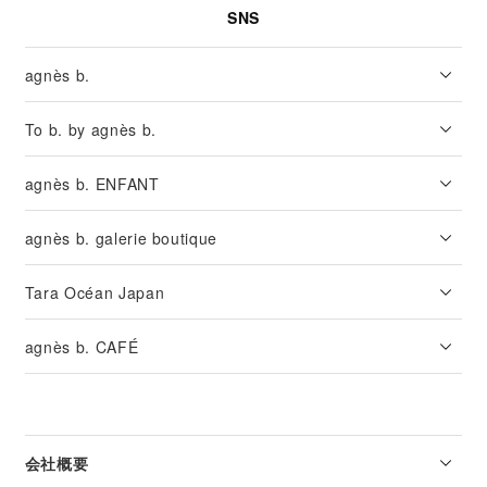
SNS
agnès b.
To b. by agnès b.
agnès b. ENFANT
agnès b. galerie boutique
Tara Océan Japan
agnès b. CAFÉ
会社概要