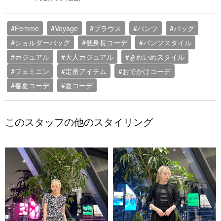
#Femme
#Voyage
#ブラウス
#パンツ
#バッグ
#ショルダーバッグ
#低身長コーデ
#パンツスタイル
#カジュアル
#大人カジュアル
#きれいめスタイル
#フェミニン
#定番アイテム
#おでかけコーデ
#春夏コーデ
#夏コーデ
このスタッフの他のスタイリング