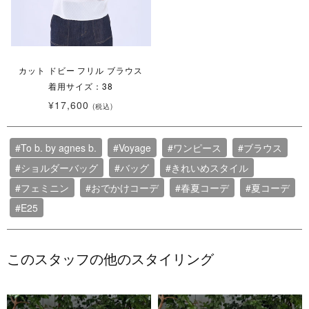
カット ドビー フリル ブラウス
着用サイズ：38
¥17,600
(税込)
#To b. by agnes b.
#Voyage
#ワンピース
#ブラウス
#ショルダーバッグ
#バッグ
#きれいめスタイル
#フェミニン
#おでかけコーデ
#春夏コーデ
#夏コーデ
#E25
このスタッフの他のスタイリング