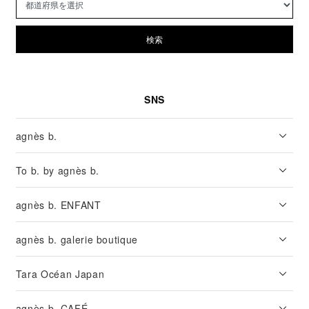
検索
SNS
agnès b.
To b. by agnès b.
agnès b. ENFANT
agnès b. galerie boutique
Tara Océan Japan
agnès b. CAFÉ