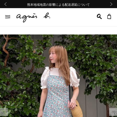
熊本地域地震の影響による配送遅延について
熊本地域地震の影響による配送遅延について
Summer Sale 2buy10%OFF!!
Summer Sale 2buy10%OFF!!
前の画像
次の画
前の画像
次