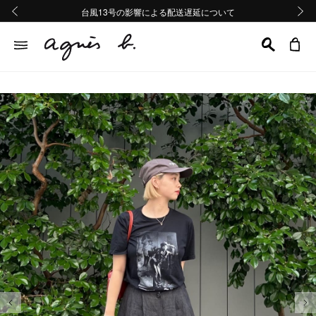
熊本地域地震の影響による配送遅延について
熊本地域地震の影響による配送遅延について
台風13号の影響による配送遅延について
Summer Sale 2buy10%OFF!!
Summer Sale 2buy10%OFF!!
前の画像
次の画
前の画像
次