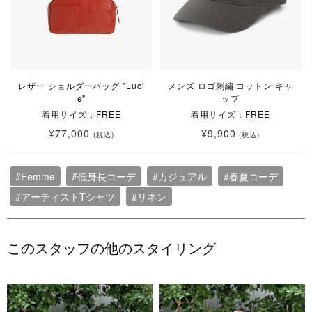
レザー ショルダーバッグ "Luci
メンズ ロゴ刺繍 コットン キャ
e"
ップ
着用サイズ：FREE
着用サイズ：FREE
¥77,000
¥9,900
(税込)
(税込)
#Femme
#低身長コーデ
#カジュアル
#春夏コーデ
#アーティストTシャツ
#リネン
このスタッフの他のスタイリング