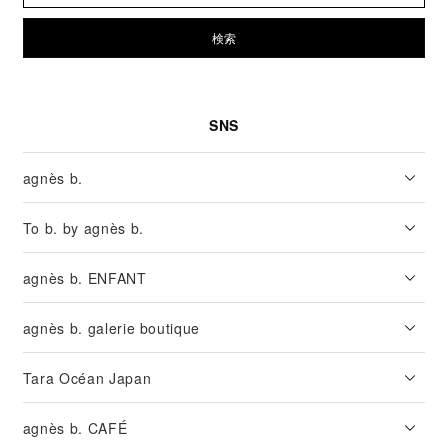
検索
SNS
agnès b.
To b. by agnès b.
agnès b. ENFANT
agnès b. galerie boutique
Tara Océan Japan
agnès b. CAFÉ