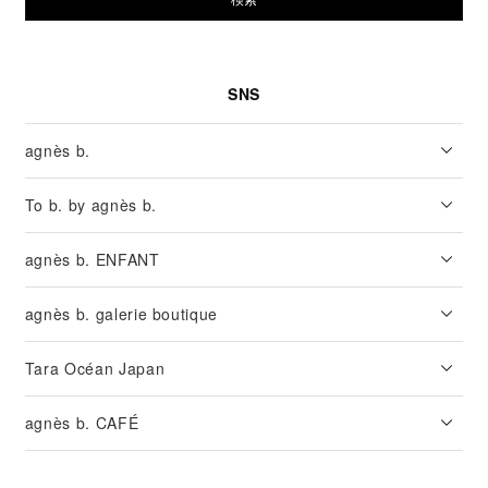
SNS
agnès b.
To b. by agnès b.
agnès b. ENFANT
agnès b. galerie boutique
Tara Océan Japan
agnès b. CAFÉ