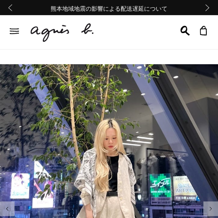
熊本地域地震の影響による配送遅延について
熊本地域地震の影響による配送遅延について
台風13号の影響による配送遅延について
Summer Sale 2buy10%OFF!!
Summer Sale 2buy10%OFF!!
前の画像
次の画
前の画像
次