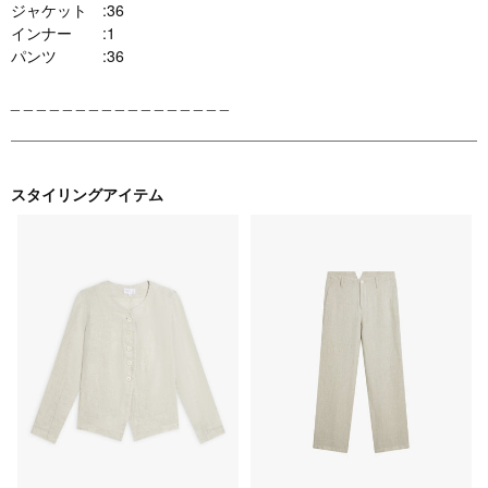
ジャケット :36
インナー :1
パンツ :36
_ _ _ _ _ _ _ _ _ _ _ _ _ _ _ _ _
スタイリングアイテム