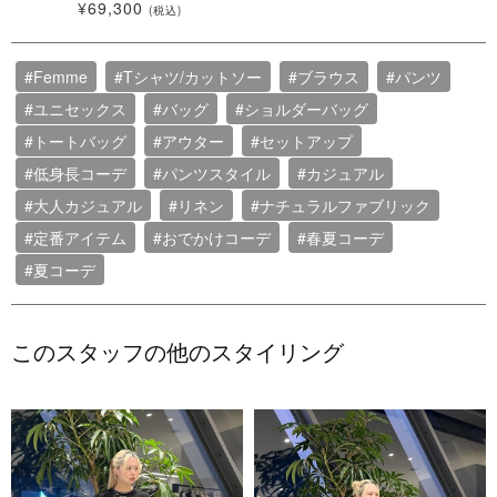
¥69,300
(税込)
#Femme
#Tシャツ/カットソー
#ブラウス
#パンツ
#ユニセックス
#バッグ
#ショルダーバッグ
#トートバッグ
#アウター
#セットアップ
#低身長コーデ
#パンツスタイル
#カジュアル
#大人カジュアル
#リネン
#ナチュラルファブリック
#定番アイテム
#おでかけコーデ
#春夏コーデ
#夏コーデ
このスタッフの他のスタイリング