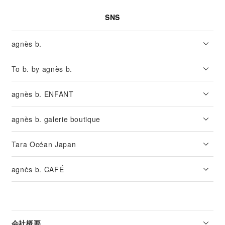
SNS
agnès b.
To b. by agnès b.
agnès b. ENFANT
agnès b. galerie boutique
Tara Océan Japan
agnès b. CAFÉ
会社概要