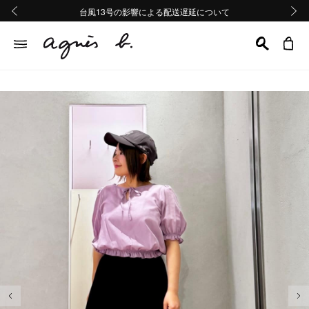
熊本地域地震の影響による配送遅延について
熊本地域地震の影響による配送遅延について
台風13号の影響による配送遅延について
Summer Sale 2buy10%OFF!!
Summer Sale 2buy10%OFF!!
前の画像
次の画
前の画像
次