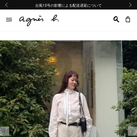
熊本地域地震の影響による配送遅延について
熊本地域地震の影響による配送遅延について
台風13号の影響による配送遅延について
Summer Sale 2buy10%OFF!!
Summer Sale 2buy10%OFF!!
前の画像
次の画
前の画像
次