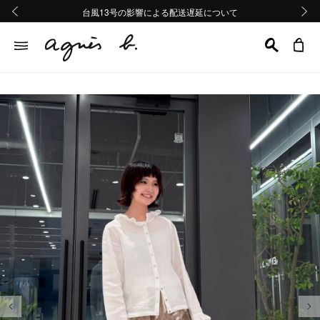
熊本地域地震の影響による配送遅延について
熊本地域地震の影響による配送遅延について
台風13号の影響による配送遅延について
Summer Sale 2buy10%OFF!!
Summer Sale 2buy10%OFF!!
前の画像
次の画
前の画像
次