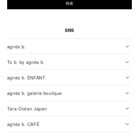
検索
SNS
agnès b.
To b. by agnès b.
agnès b. ENFANT
agnès b. galerie boutique
Tara Océan Japan
agnès b. CAFÉ