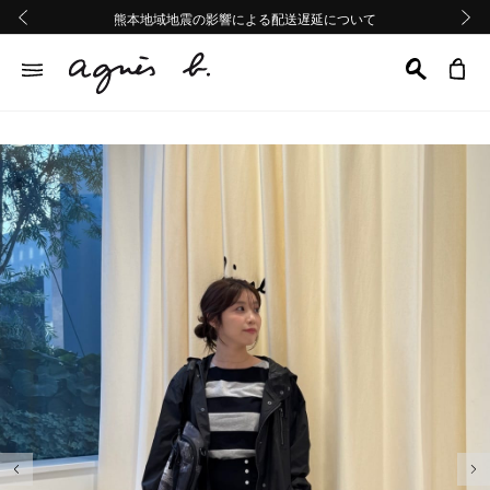
熊本地域地震の影響による配送遅延について
熊本地域地震の影響による配送遅延について
Summer Sale 2buy10%OFF!!
Summer Sale 2buy10%OFF!!
前の画像
次の画
前の画像
次