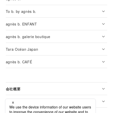
To b. by agnès b.
agnès b. ENFANT
agnès b. galerie boutique
Tara Océan Japan
agnès b. CAFÉ
会社概要
リーガル