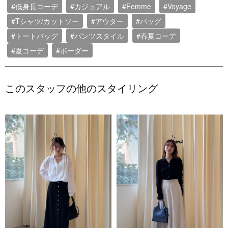
#低身長コーデ
#カジュアル
#Femme
#Voyage
#Tシャツ/カットソー
#アウター
#バッグ
#トートバッグ
#パンツスタイル
#春夏コーデ
#夏コーデ
#ボーダー
このスタッフの他のスタイリング