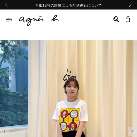
熊本地域地震の影響による配送遅延について
熊本地域地震の影響による配送遅延について
台風13号の影響による配送遅延について
Summer Sale 2buy10%OFF!!
Summer Sale 2buy10%OFF!!
前の画像
次の画
前の画像
次