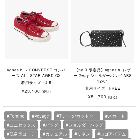
agnes b. × CONVERSE コンバ
【by R 限定品】agnes b. レザ
ース ALL STAR AGED OX
ー 2way ショルダーバッグ ABS
12-01
着用サイズ：4.5
着用サイズ：FREE
¥23,100
(税込)
¥51,700
(税込)
#Femme
#Voyage
#Tシャツ/カットソー
#スカート
#ユニセックス
#バッグ
#ショルダーバッグ
#低身長コーデ
#カジュアル
#リネン
#ロゴアイテム