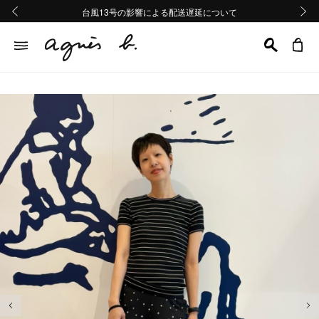
熊本地域地震の影響による配送遅延について
熊本地域地震の影響による配送遅延について
台風13号の影響による配送遅延について
Summer Sale 2buy10%OFF!!
Summer Sale 2buy10%OFF!!
前の画像
次の画
前の画像
次