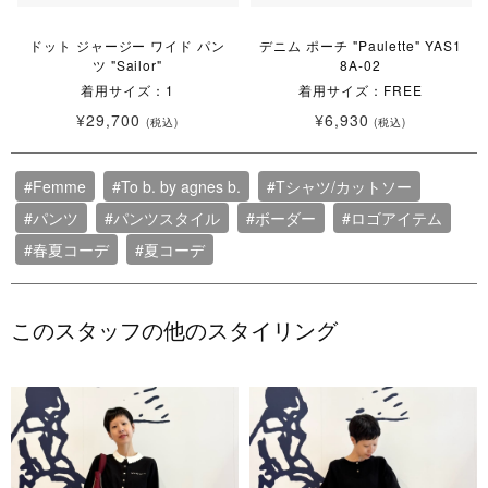
ドット ジャージー ワイド パン
デニム ポーチ "Paulette" YAS1
ツ "Sailor"
8A-02
着用サイズ：1
着用サイズ：FREE
¥29,700
¥6,930
(税込)
(税込)
#Femme
#To b. by agnes b.
#Tシャツ/カットソー
#パンツ
#パンツスタイル
#ボーダー
#ロゴアイテム
#春夏コーデ
#夏コーデ
このスタッフの他のスタイリング