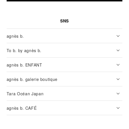
SNS
agnès b.
To b. by agnès b.
agnès b. ENFANT
agnès b. galerie boutique
Tara Océan Japan
agnès b. CAFÉ