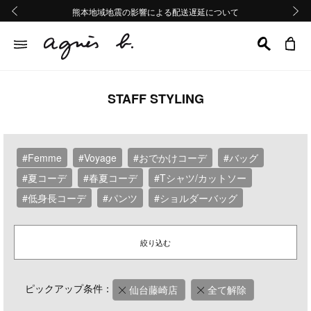
熊本地域地震の影響による配送遅延について
熊本地域地震の影響による配送遅延について
Summer Sale 2buy10%OFF!!
Summer Sale 2buy10%OFF!!
前の画像
次の画
STAFF STYLING
#Femme
#Voyage
#おでかけコーデ
#バッグ
#夏コーデ
#春夏コーデ
#Tシャツ/カットソー
#低身長コーデ
#パンツ
#ショルダーバッグ
絞り込む
ピックアップ条件：
仙台藤崎店
全て解除