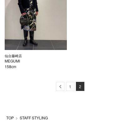
仙台藤崎店
MEGUMI
158cm
Previous
1
2
TOP
STAFF STYLING