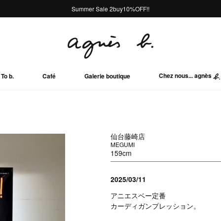
熊本地域地震の影響による配送遅延について
熊本地域地震の影響による配送遅延について
Summer Sale 2buy10%OFF!!
Summer Sale 2buy10%OFF!!
Chez nous... agnès
To b.
Café
Galerie boutique
仙台藤崎店
MEGUMI
159cm
2025/03/11
アニエスベー定番
カーディガンプレッション。