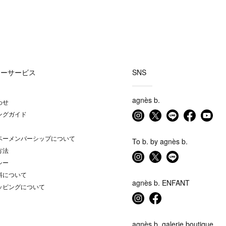
マーサービス
SNS
agnès b.
わせ
ングガイド
ベーメンバーシップについて
To b. by agnès b.
方法
シー
料について
agnès b. ENFANT
ッピングについて
agnès b. galerie boutique