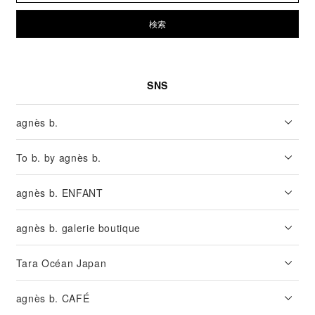
検索
SNS
agnès b.
To b. by agnès b.
agnès b. ENFANT
agnès b. galerie boutique
Tara Océan Japan
agnès b. CAFÉ