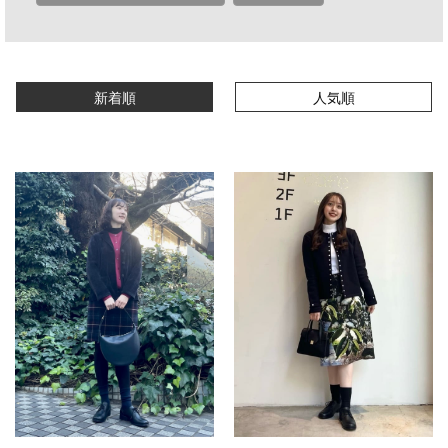
新着順
人気順