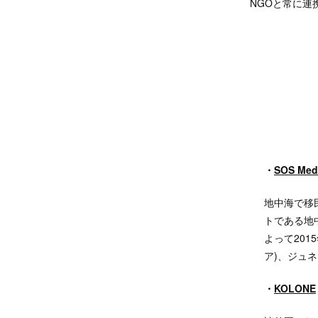
NGOと常に連
・
SOS
Med
地中海で移
トである地
よって201
ア)、ジュ
・
KOLONE