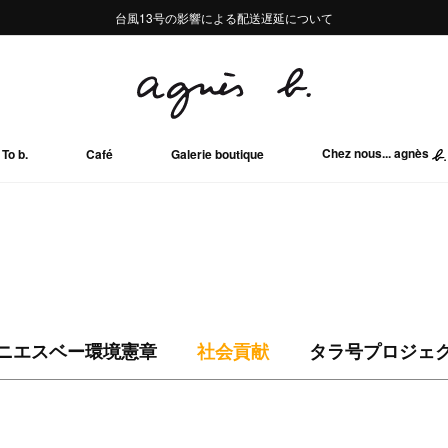
熊本地域地震の影響による配送遅延について
熊本地域地震の影響による配送遅延について
台風13号の影響による配送遅延について
Summer Sale 2buy10%OFF!!
Summer Sale 2buy10%OFF!!
Chez nous... agnès
To b.
Café
Galerie boutique
ニエスベー環境憲章
社会貢献
タラ号プロジェ