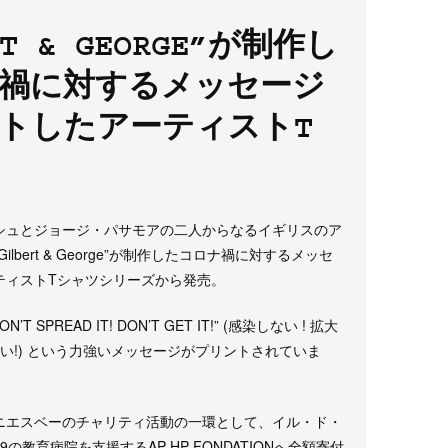
RT & GEORGE”が制作し
禍に対するメッセージ
トしたアーティストT
シュとジョージ・パサモアの二人からなるイギリスのア
lbert & George”が制作したコロナ禍に対するメッセ
ティストTシャツシリーズから発売。
DON’T SPREAD IT! DON’T GET IT!” (感染しない ! 拡大
ない!) という力強いメッセージがプリントされていま
ニエスベーのチャリティ活動の一環として、イル・ド・
の教育病院を支援するAP-HP FONDATIONへ全額寄付