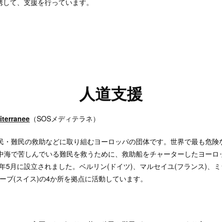
携して、支援を行っています。
人道支援
iterranee
（SOSメディテラネ）
民・難民の救助などに取り組むヨーロッパの団体です。世界で最も危険
中海で苦しんでいる難民を救うために、救助船をチャーターしたヨーロ
5年5月に設立されました。ベルリン(ドイツ)、マルセイユ(フランス)、ミ
ネーブ(スイス)の4か所を拠点に活動しています。