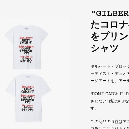
“GILBE
たコロナ
をプリン
シャツ
ギルバート・プロッ
ーティスト・デュオ“Gi
ージアートを、アー
“DON’T CATCH IT! 
させない! 感染させ
す。
この商品の収益はア
フランスにあります39