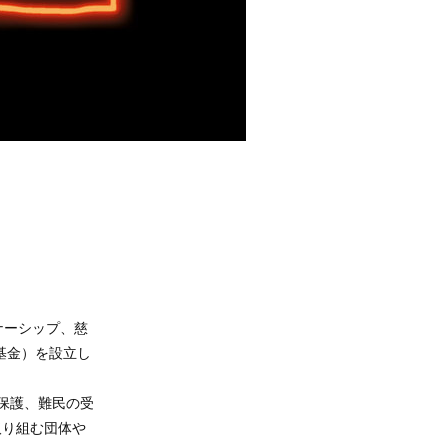
ナーシップ、慈
団・基金）を設立し
保護、難民の受
取り組む団体や