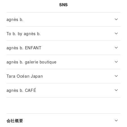
SNS
agnès b.
To b. by agnès b.
agnès b. ENFANT
agnès b. galerie boutique
Tara Océan Japan
agnès b. CAFÉ
会社概要