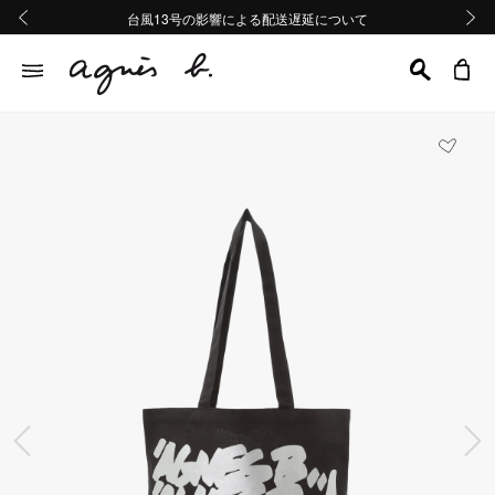
熊本地域地震の影響による配送遅延について
熊本地域地震の影響による配送遅延について
台風13号の影響による配送遅延について
Summer Sale 2buy10%OFF!!
Summer Sale 2buy10%OFF!!
前の画像
次の画
前の画像
次