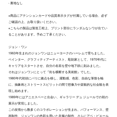
- 裏地なし
※商品にアテンションカードや品質表示タグが付属している場合、必ず
ご確認の上、お取り扱いください。
※こちらの製品は製造工程上、プリント部分にランダムなシワが出てい
ることがあります。予めご了承ください。
ジョン・ワン
1963年生まれのジョンワンはニューヨークのハーレムで育ちました。
ペインター、グラフィティアーティスト、彫刻家として、1970年代に
キャリアをスタートさせ、自分の名前を壁や地下鉄に刻みました。
それはジョンワンにとって『街を横断する美術館』でした。
1980年代初頭にパリに拠点を移し、躍動感、色彩、自由な筆致を軸
に、抽象画とストリートスピリットの間で想像力や楽観的な社会観を表
現し始めます。
1989年にはアニエスベーと出会い、ギャラリー デュ ジュールでの初の
展示が実現しました。
この友情から数多くのコラボレーションが生まれ、パフォーマンス、壁
画制作、ジョンワンの色彩を用いた衣服の制作、さらにアベ・ピエール