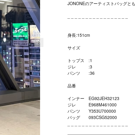
JONONEのアーティストバッグと
_ _ _ _ _ _ _ _ _ _ _ _ _ _ _ _ _
身長:151cm
次の画像
サイズ
トップス :1
ジレ :3
パンツ :36
品番
インナー EG92JEH32123
ジレ E968M461000
パンツ Y353U700000
バッグ 093CSG52000
_ _ _ _ _ _ _ _ _ _ _ _ _ _ _ _ _