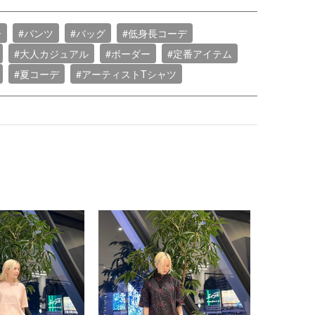
ー
#パンツ
#バッグ
#低身長コーデ
#大人カジュアル
#ボーダー
#定番アイテム
#夏コーデ
#アーティストTシャツ