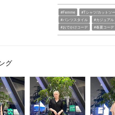
#Femme
#Tシャツ/カットソ
#パンツスタイル
#カジュアル
#おでかけコーデ
#春夏コーデ
ング