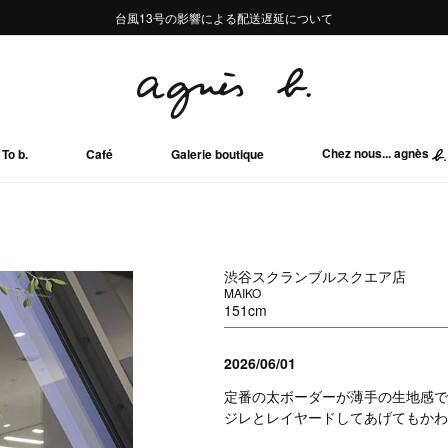
熊本地域地震の影響による配送遅延について
熊本地域地震の影響による配送遅延について
台風13号の影響による配送遅延について
Summer Sale 2buy10%OFF!!
Summer Sale 2buy10%OFF!!
Chez nous... agnès
To b.
Café
Galerie boutique
渋谷スクランブルスクエア店
MAIKO
151cm
2026/06/01
定番の太ボーダーが薄手の生地感で
ジレとレイヤードしてあげてもかわ