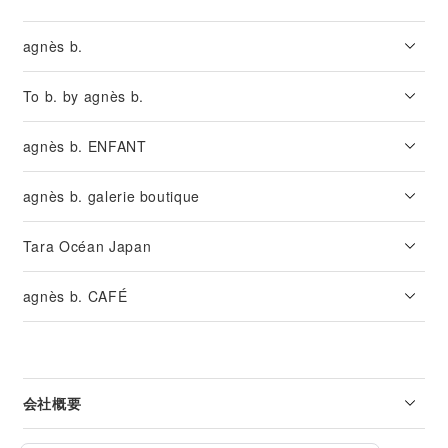
agnès b.
To b. by agnès b.
agnès b. ENFANT
agnès b. galerie boutique
Tara Océan Japan
agnès b. CAFÉ
会社概要