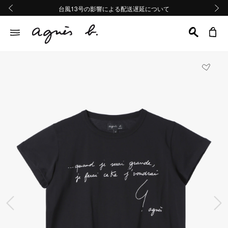
熊本地域地震の影響による配送遅延について
熊本地域地震の影響による配送遅延について
台風13号の影響による配送遅延について
Summer Sale 2buy10%OFF!!
Summer Sale 2buy10%OFF!!
前の画像
次の画
前の画像
次