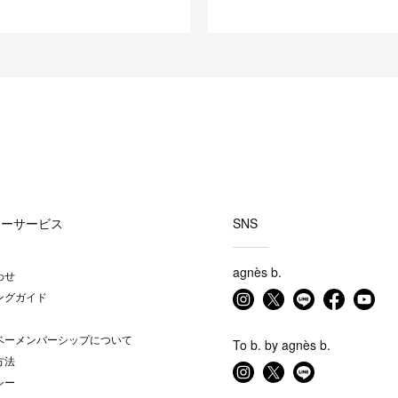
マーサービス
SNS
agnès b.
わせ
ングガイド
ベーメンバーシップについて
To b. by agnès b.
方法
シー