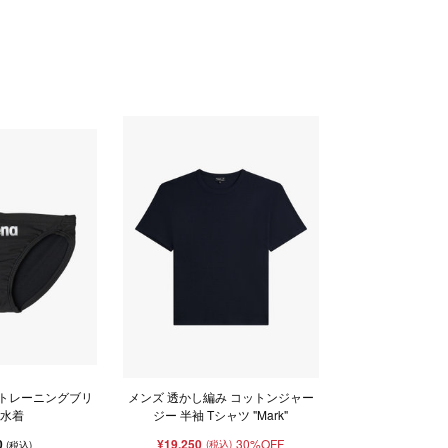
rena トレーニングブリ
メンズ 透かし編み コットンジャー
 水着
ジー 半袖 Tシャツ "Mark"
0
¥19,250
30%OFF
(税込)
(税込)