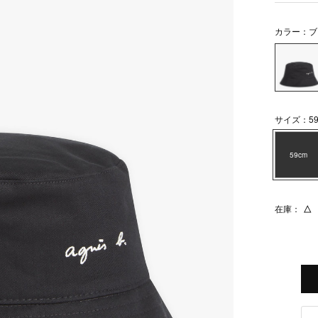
カラー：ブ
サイズ：59
59cm
在庫：
△