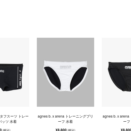
rena タフスーツ トレー
agnes b. x arena トレーニングブリ
agnes b. x a
パッツ 水着
ーフ 水着
ーフ
00
¥8,800
¥8,80
(税込)
(税込)