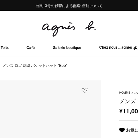
熊本地域地震の影響による配送遅延について
熊本地域地震の影響による配送遅延について
台風13号の影響による配送遅延について
Summer Sale 2buy10%OFF!!
Summer Sale 2buy10%OFF!!
Chez nous... agnès
To b.
Café
Galerie boutique
メンズ ロゴ 刺繍 バケットハット "Bob"
HOMME メン
メンズ 
¥11,0
お気