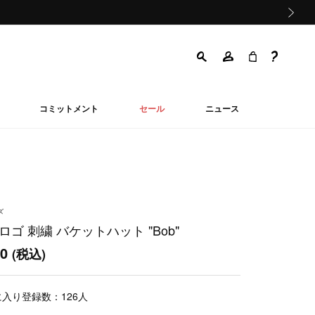
次の画像
コミットメント
セール
ニュース
ズ
ロゴ 刺繍 バケットハット "Bob"
00
(税込)
に入り登録数：
126
人