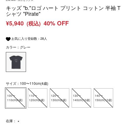
キッズ "b."ロゴ ハート プリント コットン 半袖 T
シャツ "Pirate"
¥5,940
40% OFF
(税込)
お気に入り登録数：
28
人
カラー：グレー
サイズ：100〜110cm(4歳)
100〜
110〜
120〜
130〜
140〜
110cm(4歳)
120cm(6歳)
130cm(8歳)
140cm(10歳)
150cm(12歳)
在庫：
×