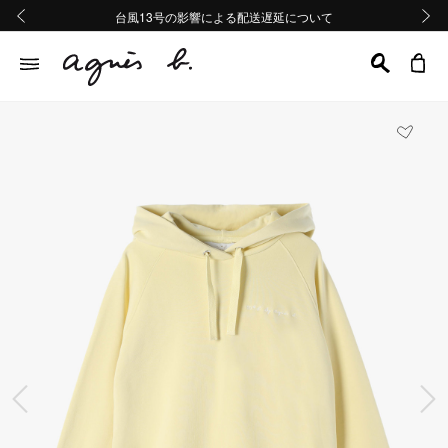
熊本地域地震の影響による配送遅延について
熊本地域地震の影響による配送遅延について
台風13号の影響による配送遅延について
Summer Sale 2buy10%OFF!!
Summer Sale 2buy10%OFF!!
前の画像
次の画
前の画像
次