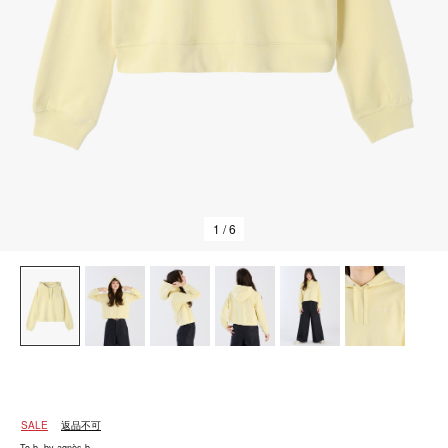
1
/ 6
SALE
返品不可
To b. by agnès b.