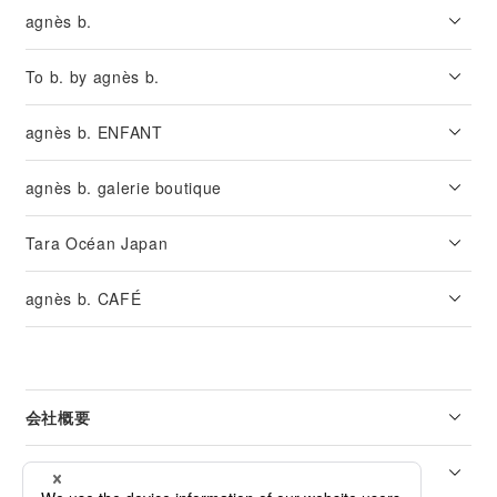
agnès b.
To b. by agnès b.
agnès b. ENFANT
agnès b. galerie boutique
Tara Océan Japan
agnès b. CAFÉ
会社概要
リーガル