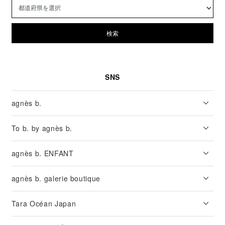
検索
SNS
agnès b.
To b. by agnès b.
agnès b. ENFANT
agnès b. galerie boutique
Tara Océan Japan