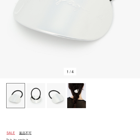
1
/ 4
SALE
返品不可
To b. by agnès b.