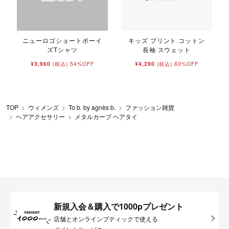
イ
ニューロゴショートボーイ
キッズ プリント コットン
ズTシャツ
長袖 スウェット
¥3,960
54%OFF
¥4,290
60%OFF
(税込)
(税込)
TOP
ウィメンズ
To b. by agnès b.
ファッション雑貨
ヘアアクセサリー
メタルカーブ ヘアタイ
新規入会＆購入で1000pプレゼント
店舗とオンラインブティックで使える