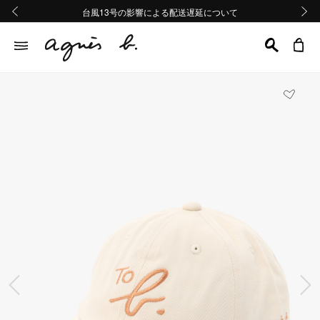
熊本地域地震の影響による配送遅延について
熊本地域地震の影響による配送遅延について
台風13号の影響による配送遅延について
Summer Sale 2buy10%OFF!!
Summer Sale 2buy10%OFF!!
前の画像
次の画
前の画像
次