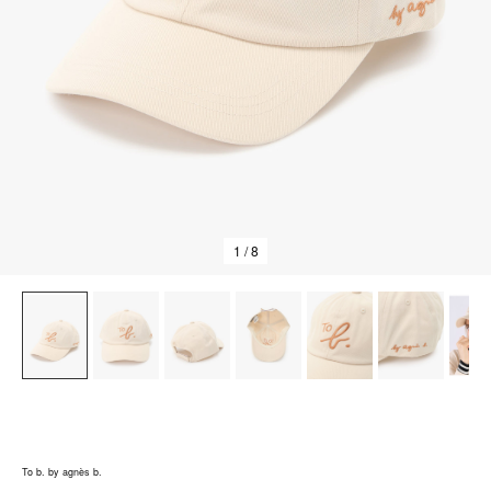
1
/ 8
To b. by agnès b.