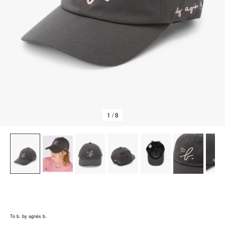
1
/ 8
To b. by agnès b.