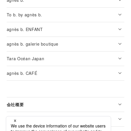
agnès b.
To b. by agnès b.
agnès b. ENFANT
agnès b. galerie boutique
Tara Océan Japan
agnès b. CAFÉ
会社概要
リーガル