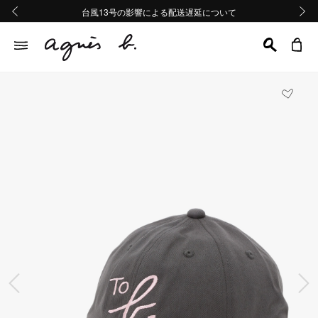
熊本地域地震の影響による配送遅延について
熊本地域地震の影響による配送遅延について
台風13号の影響による配送遅延について
Summer Sale 2buy10%OFF!!
Summer Sale 2buy10%OFF!!
前の画像
次の画
前の画像
次