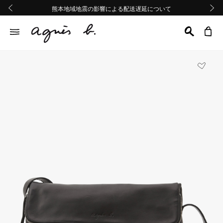
熊本地域地震の影響による配送遅延について
熊本地域地震の影響による配送遅延について
Summer Sale 2buy10%OFF!!
Summer Sale 2buy10%OFF!!
前の画像
次の画