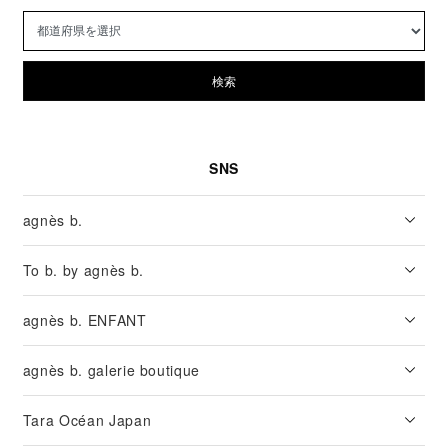
検索
SNS
agnès b.
To b. by agnès b.
agnès b. ENFANT
agnès b. galerie boutique
Tara Océan Japan