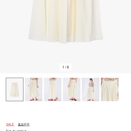
1
/ 6
SALE
返品不可
To b. by agnès b.