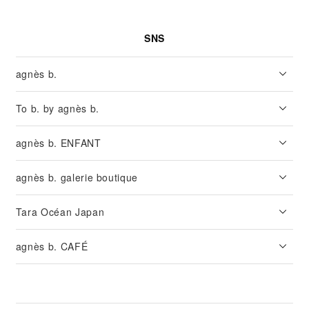
SNS
agnès b.
To b. by agnès b.
agnès b. ENFANT
agnès b. galerie boutique
Tara Océan Japan
agnès b. CAFÉ