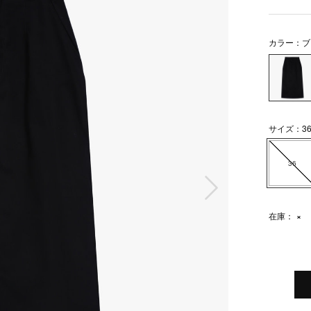
カラー：ブ
サイズ：3
36
次の画像
在庫：
×