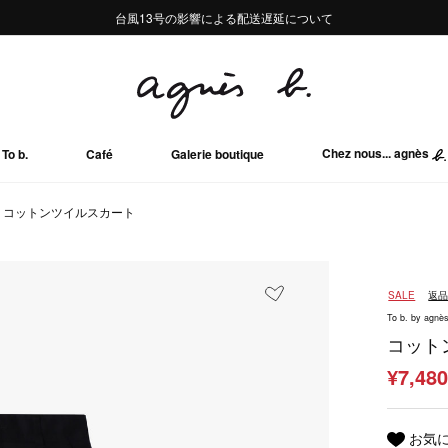
熊本地域地震の影響による配送遅延について
熊本地域地震の影響による配送遅延について
台風13号の影響による配送遅延について
Summer Sale 2buy10%OFF!!
Summer Sale 2buy10%OFF!!
Chez nous... agnès
To b.
Café
Galerie boutique
コットンツイルスカート
SALE
返
To b. by agnès
コット
¥7,48
お気