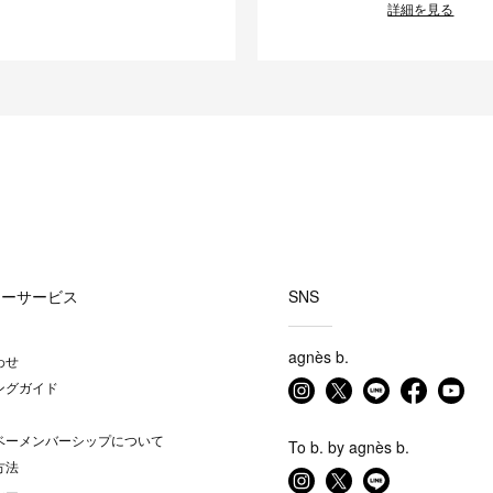
詳細を見る
マーサービス
SNS
agnès b.
わせ
ングガイド
ベーメンバーシップについて
To b. by agnès b.
方法
シー