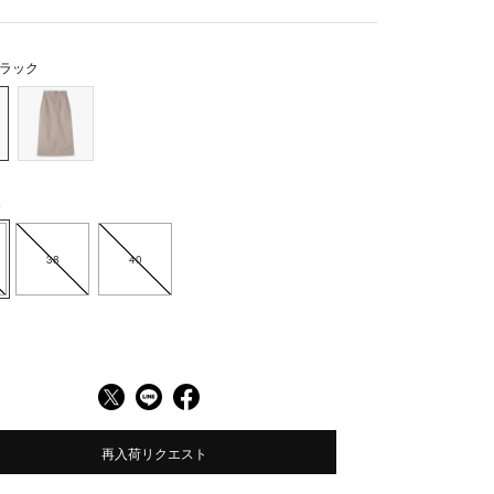
ラック
6
38
40
再入荷リクエスト