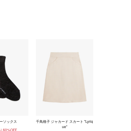
ーソックス
千鳥格子 ジャカード スカート "Lyriq
ue"
60%OFF
)