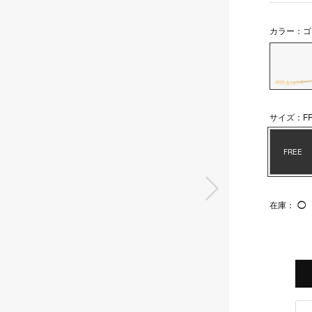
カラー：ゴ
サイズ：FR
FREE
次の画像
在庫：
◯