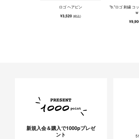
ロゴ ヘアピン
"b."ロゴ 刺繍 コ
w 
¥3,520
(税込)
¥9,9
新規入会＆購入で1000pプレゼ
ント
5