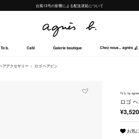
熊本地域地震の影響による配送遅延について
熊本地域地震の影響による配送遅延について
台風13号の影響による配送遅延について
Summer Sale 2buy10%OFF!!
Summer Sale 2buy10%OFF!!
Chez nous... agnès
To b.
Café
Galerie boutique
ヘアアクセサリー
ロゴ ヘアピン
To b. by agnès
ロゴ 
¥3,52
お気