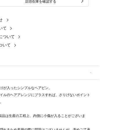
店頭在庫を確認する
せ
いて
について
ついて
ゴが入ったシンプルなヘアピン。
イルのヘアアレンジにプラスすれば、さりげないポイント
。
製品は生産の工程上、内側に小傷が入ることがございま
隠れるため着用の際に問題はございませんが、予めご了承