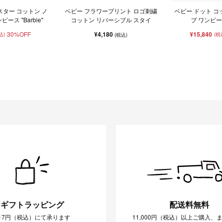
ゴ スター コットン ノ
ベビー フラワープリント ロゴ刺繍
ベビー ドット コ
ース "Barbie"
コットン リバーシブル スタイ
ブ ワンピース 
30%OFF
¥4,180
¥15,840
込)
(税
(税込)
ギフトラッピング
配送料無料
17円（税込）にて承ります
11,000円（税込）以上ご購入、