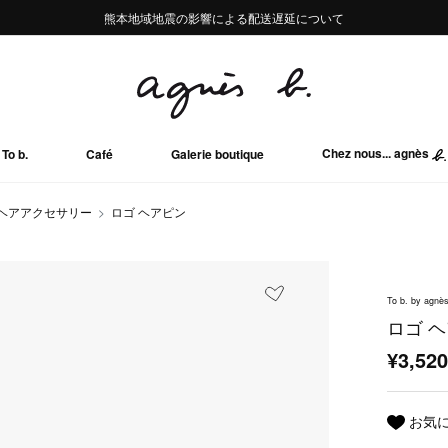
熊本地域地震の影響による配送遅延について
熊本地域地震の影響による配送遅延について
Summer Sale 2buy10%OFF!!
Summer Sale 2buy10%OFF!!
Chez nous... agnès
To b.
Café
Galerie boutique
ヘアアクセサリー
ロゴ ヘアピン
To b. by agnès
ロゴ 
¥3,52
お気