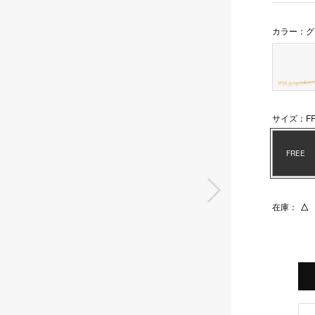
カラー：グ
サイズ：FR
FREE
次の画像
在庫：
△