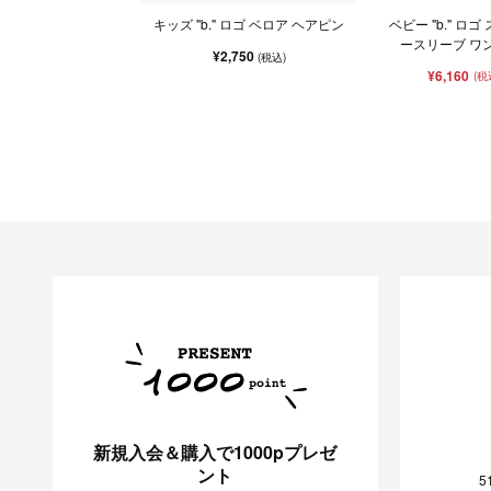
キッズ "b." ロゴ ベロア ヘアピン
ベビー "b." ロ
ースリーブ ワンピ
¥2,750
(税込)
¥6,160
(税
新規入会＆購入で1000pプレゼ
ント
5