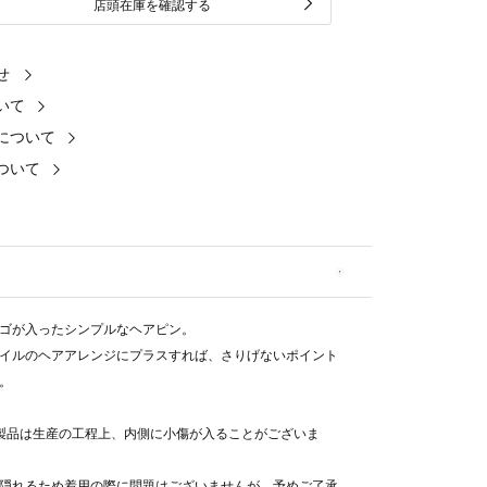
店頭在庫を確認する
せ
いて
について
ついて
ゴが入ったシンプルなヘアピン。
イルのヘアアレンジにプラスすれば、さりげないポイント
。
製品は生産の工程上、内側に小傷が入ることがございま
隠れるため着用の際に問題はございませんが、予めご了承