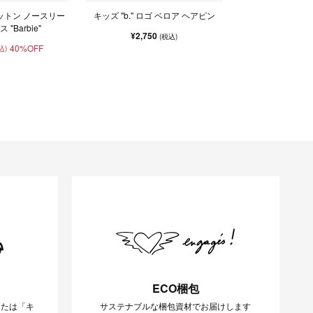
ットン ノースリー
キッズ "b." ロゴ ベロア ヘアピン
"Barbie"
¥2,750
(税込)
40%OFF
込)
ECO梱包
または「キ
サステナブルな梱包資材でお届けします