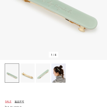
1
/ 4
SALE
返品不可
To b. by agnès b.