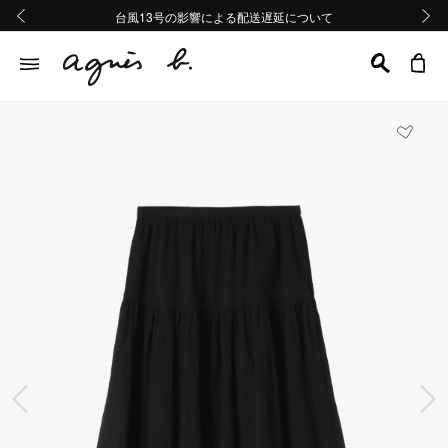
熊本地域地震の影響による配送遅延について
熊本地域地震の影響による配送遅延について
台風13号の影響による配送遅延について
Summer Sale 2buy10%OFF!!
Summer Sale 2buy10%OFF!!
前の画像
次の画
前の画像
次