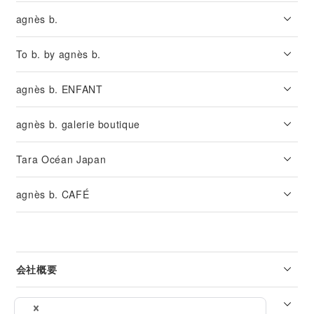
agnès b.
To b. by agnès b.
agnès b. ENFANT
agnès b. galerie boutique
Tara Océan Japan
agnès b. CAFÉ
会社概要
リーガル