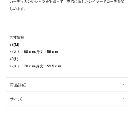
カーディガンやシャツを羽織って、季節に応じたレイヤードコーデを楽
しめます。
実寸情報
38(M)
バスト：68ｃｍ/身丈：59ｃｍ
40(L)
バスト：70ｃｍ/身丈：59.5ｃｍ
商品詳細
サイズ