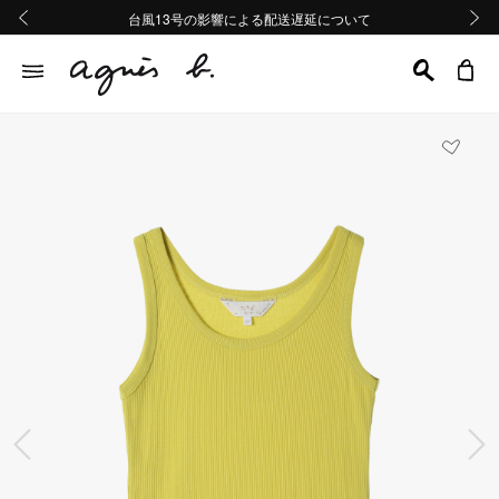
熊本地域地震の影響による配送遅延について
熊本地域地震の影響による配送遅延について
台風13号の影響による配送遅延について
Summer Sale 2buy10%OFF!!
Summer Sale 2buy10%OFF!!
前の画像
次の画
前の画像
次