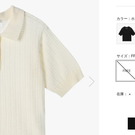
カラー：ホ
サイズ：FR
FREE
次の画像
在庫：
×