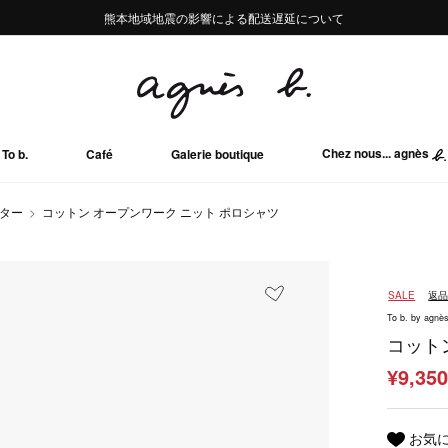
熊本地域地震の影響による配送遅延について
熊本地域地震の影響による配送遅延について
Summer Sale 2buy10%OFF!!
Summer Sale 2buy10%OFF!!
Chez nous... agnès
To b.
Café
Galerie boutique
ーター
コットン オープンワーク ニット ポロシャツ
SALE
返
To b. by agnès
コット
¥9,35
お気