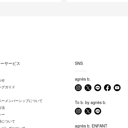
マーサービス
SNS
agnès b.
わせ
ングガイド
ベーメンバーシップについて
To b. by agnès b.
方法
シー
料について
agnès b. ENFANT
ッピングについて