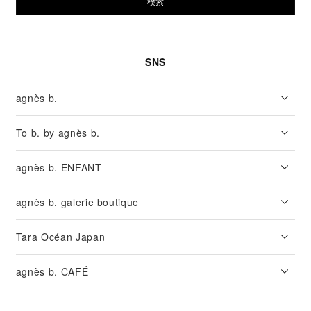
検索
SNS
agnès b.
To b. by agnès b.
agnès b. ENFANT
agnès b. galerie boutique
Tara Océan Japan
agnès b. CAFÉ