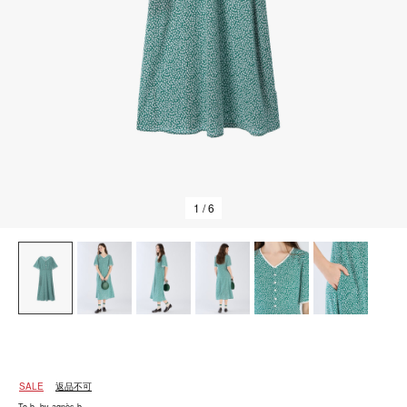
1
/ 6
SALE
返品不可
To b. by agnès b.