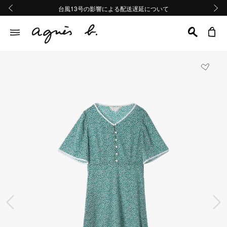
熊本地域地震の影響による配送遅延について
熊本地域地震の影響による配送遅延について
台風13号の影響による配送遅延について
Summer Sale 2buy10%OFF!!
Summer Sale 2buy10%OFF!!
前の画像
次の画
前の画像
次