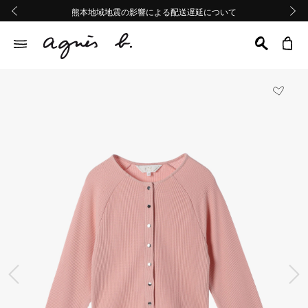
熊本地域地震の影響による配送遅延について
熊本地域地震の影響による配送遅延について
Summer Sale 2buy10%OFF!!
Summer Sale 2buy10%OFF!!
前の画像
次の画
前の画像
次