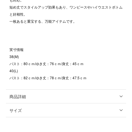
短め丈でスタイルアップ効果もあり、ワンピースやハイウエストボトム
と好相性。
一枚あると重宝する、万能アイテムです。
実寸情報
38(M)
バスト：80ｃｍ/ゆき丈：76ｃｍ/身丈：45ｃｍ
40(L)
バスト：82ｃｍ/ゆき丈：78ｃｍ/身丈：47.5ｃｍ
商品詳細
サイズ