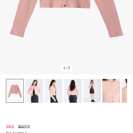
1
/ 7
SALE
返品不可
To b. by agnès b.