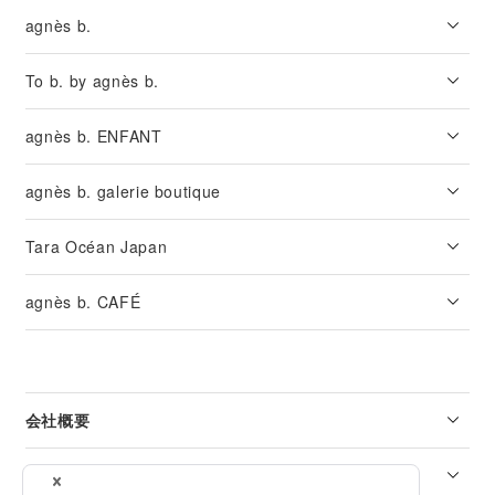
agnès b.
To b. by agnès b.
agnès b. ENFANT
agnès b. galerie boutique
Tara Océan Japan
agnès b. CAFÉ
会社概要
リーガル