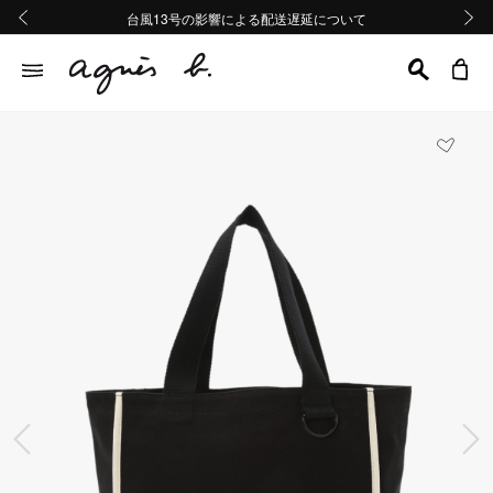
熊本地域地震の影響による配送遅延について
熊本地域地震の影響による配送遅延について
台風13号の影響による配送遅延について
Summer Sale 2buy10%OFF!!
Summer Sale 2buy10%OFF!!
前の画像
次の画
前の画像
次