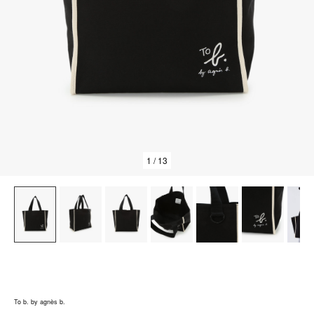
1
/ 13
To b. by agnès b.