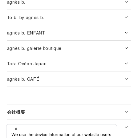
agnès b.
To b. by agnès b.
agnès b. ENFANT
agnès b. galerie boutique
Tara Océan Japan
agnès b. CAFÉ
会社概要
リーガル