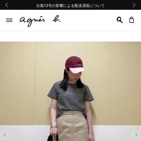
熊本地域地震の影響による配送遅延について
熊本地域地震の影響による配送遅延について
台風13号の影響による配送遅延について
Summer Sale 2buy10%OFF!!
Summer Sale 2buy10%OFF!!
前の画像
次の画
前の画像
次