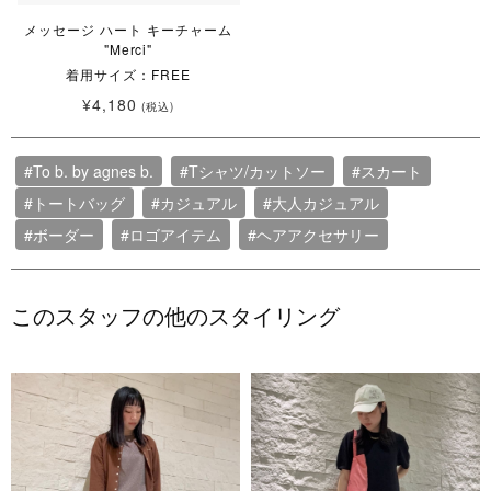
メッセージ ハート キーチャーム
"Merci"
着用サイズ：FREE
¥4,180
(税込)
#To b. by agnes b.
#Tシャツ/カットソー
#スカート
#トートバッグ
#カジュアル
#大人カジュアル
#ボーダー
#ロゴアイテム
#ヘアアクセサリー
このスタッフの他のスタイリング