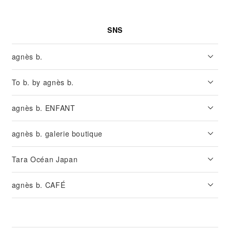
SNS
agnès b.
To b. by agnès b.
agnès b. ENFANT
agnès b. galerie boutique
Tara Océan Japan
agnès b. CAFÉ