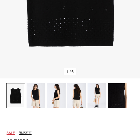
1
/ 6
SALE
返品不可
To b. by agnès b.