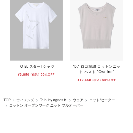
イ
TO B. スターTシャツ
"b." ロゴ刺繍 コットンニッ
ト ベスト "Ovaline"
¥3,850
55%OFF
(税込)
¥12,650
50%OFF
(税込)
TOP
ウィメンズ
To b. by agnès b.
ウェア
ニット/セーター
コットン オープンワーク ニット プルオーバー