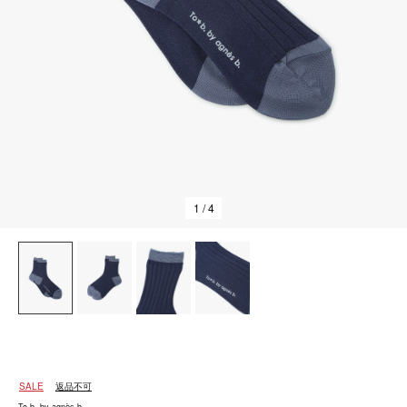
1
/ 4
SALE
返品不可
To b. by agnès b.