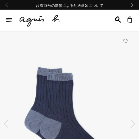
熊本地域地震の影響による配送遅延について
熊本地域地震の影響による配送遅延について
台風13号の影響による配送遅延について
Summer Sale 2buy10%OFF!!
Summer Sale 2buy10%OFF!!
前の画像
次の画
前の画像
次