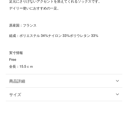
足元にさりげないアクセントを添えてくれるソックスです。
デイリー使いにおすすめの一足。
原産国：フランス
組成：ポリエステル 34%ナイロン 33%ポリウレタン 33%
実寸情報
Free
全長：15.5ｃｍ
商品詳細
サイズ