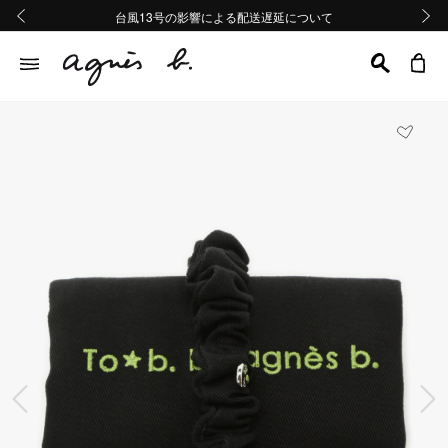
熊本地域地震の影響による配送遅延について
熊本地域地震の影響による配送遅延について
台風13号の影響による配送遅延について
Summer Sale 2buy10%OFF!!
Summer Sale 2buy10%OFF!!
前の画像
次の画
前の画像
次