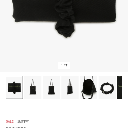
1
/ 7
SALE
返品不可
To b. by agnès b.