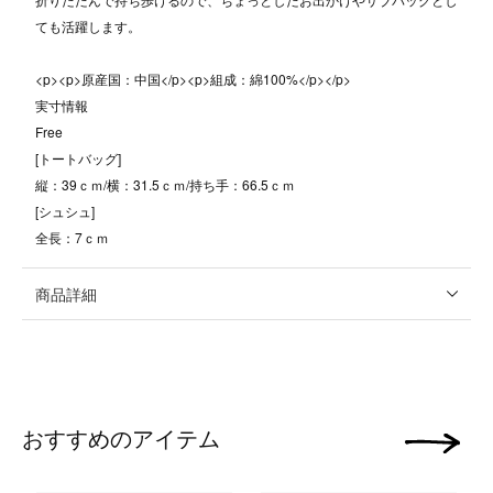
ても活躍します。
<p><p>原産国：中国</p><p>組成：綿100%</p></p>
実寸情報
Free
[トートバッグ]
縦：39ｃｍ/横：31.5ｃｍ/持ち手：66.5ｃｍ
[シュシュ]
全長：7ｃｍ
商品詳細
おすすめのアイテム
次の画像