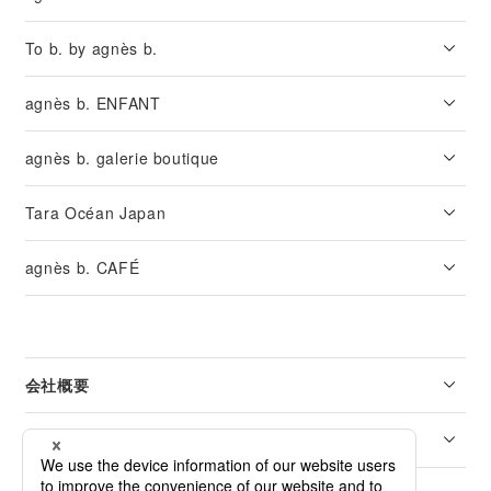
To b. by agnès b.
agnès b. ENFANT
agnès b. galerie boutique
Tara Océan Japan
agnès b. CAFÉ
会社概要
リーガル