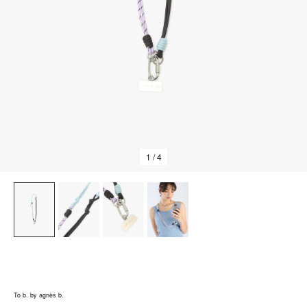
1
/ 4
To b. by agnès b.