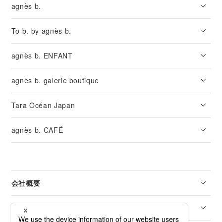
agnès b.
To b. by agnès b.
agnès b. ENFANT
agnès b. galerie boutique
Tara Océan Japan
agnès b. CAFÉ
会社概要
リーガル