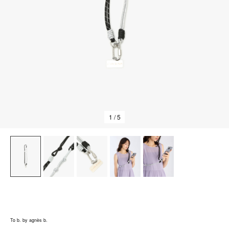
1
/ 5
To b. by agnès b.