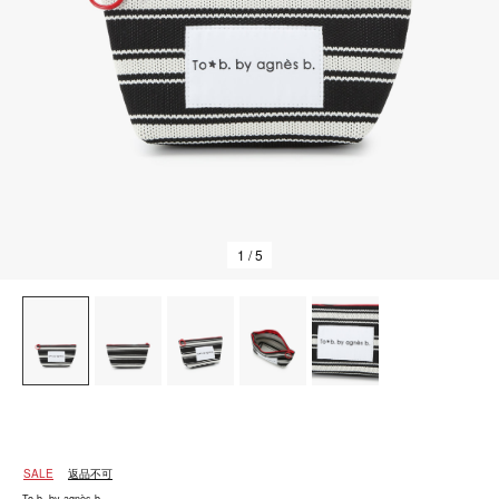
1
/ 5
SALE
返品不可
To b. by agnès b.