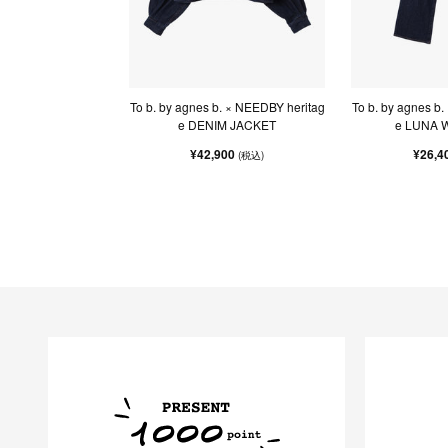
To b. by agnes b. × NEEDBY heritag
To b. by agnes b
e DENIM JACKET
e LUNA W
¥42,900
¥26,4
(税込)