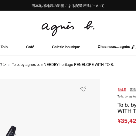
熊本地域地震の影響による配送遅延について
熊本地域地震の影響による配送遅延について
Summer Sale 2buy10%OFF!!
Summer Sale 2buy10%OFF!!
Chez nous... agnès
To b.
Café
Galerie boutique
ワン
To b. by agnes b. × NEEDBY heritage PENELOPE WITH TO B.
SALE
返
To b. by agnès
To b. 
WITH T
¥35,4