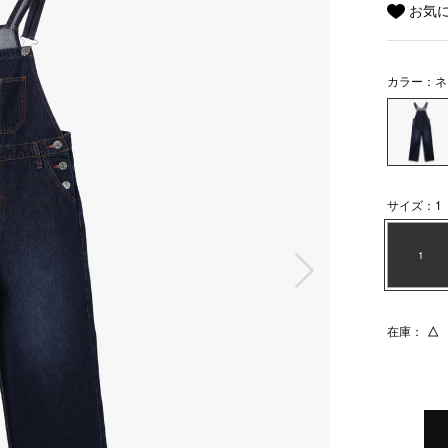
お気
カラー：ネ
サイズ：1
次の画像
1
在庫：
△