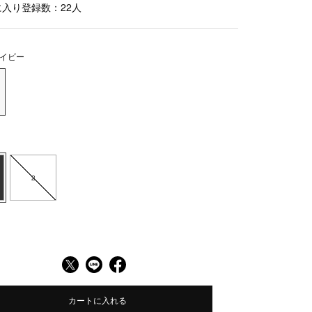
に入り登録数：
22
人
イビー
2
カートに入れる