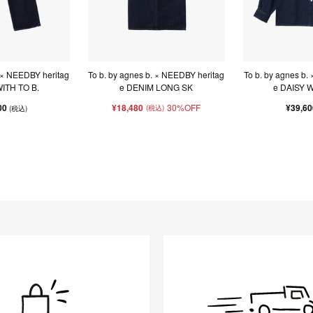
. × NEEDBY heritag
To b. by agnes b. × NEEDBY heritag
To b. by agnes b.
ITH TO B.
e DENIM LONG SK
e DAISY W
00
¥18,480
30%OFF
¥39,6
(税込)
(税込)