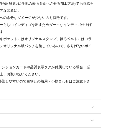
(微生物<酵素>に生地の表面を食べさせる加工方法)で毛羽感を
アな印象に。
への余分なダメージが少ないのも特徴です。
ーらしいインディゴを出すためダークなインディゴ仕上げ
す。
キポケットにはオリジナルスタンプ、後ろベルトにはコラ
ンオリジナル紙パッチを施しているので、さりげないポイ
テンションカードや品質表示タグが付属している場合、必
上、お取り扱いください。
移染しやすいので白物との着用・小物合わせはご注意下さ