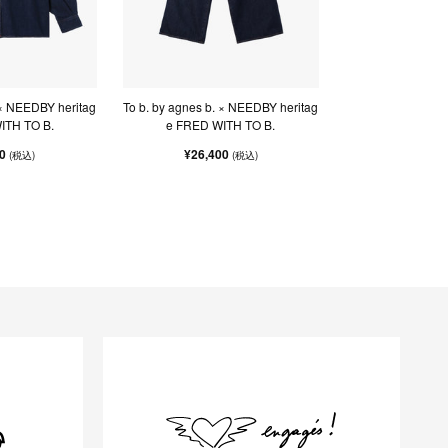
 × NEEDBY heritag
To b. by agnes b. × NEEDBY heritag
ITH TO B.
e FRED WITH TO B.
00
¥26,400
(税込)
(税込)