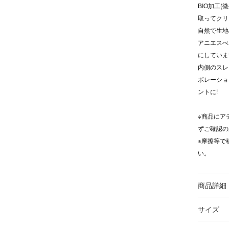
BIO加工
取ってクリ
自然で生地
アニエスべ
にしていま
内側のスレ
ボレーショ
ントに!
※商品にア
ずご確認の
※摩擦等で
い。
商品詳細
サイズ