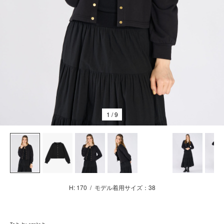
1
/ 9
H: 170
/
モデル着用サイズ：38