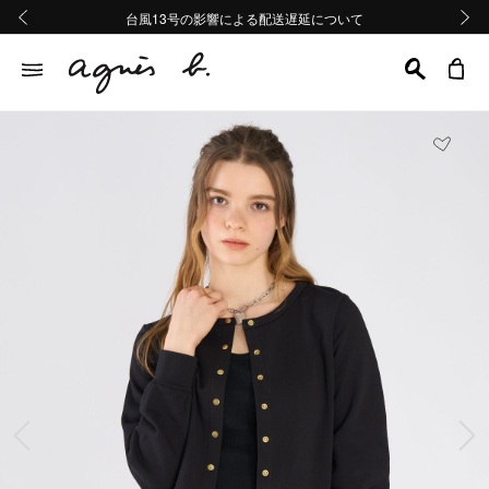
熊本地域地震の影響による配送遅延について
熊本地域地震の影響による配送遅延について
台風13号の影響による配送遅延について
Summer Sale 2buy10%OFF!!
Summer Sale 2buy10%OFF!!
前の画像
次の画
前の画像
次