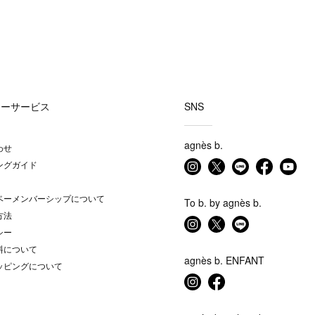
マーサービス
SNS
agnès b.
わせ
ングガイド
ベーメンバーシップについて
To b. by agnès b.
方法
シー
料について
agnès b. ENFANT
ッピングについて