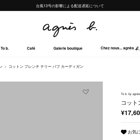
熊本地域地震の影響による配送遅延について
熊本地域地震の影響による配送遅延について
台風13号の影響による配送遅延について
Summer Sale 2buy10%OFF!!
Summer Sale 2buy10%OFF!!
Chez nous... agnès
To b.
Café
Galerie boutique
ン
コットン フレンチ テリー パフ カーディガン
To b. by agnès
コット
¥17,6
お気