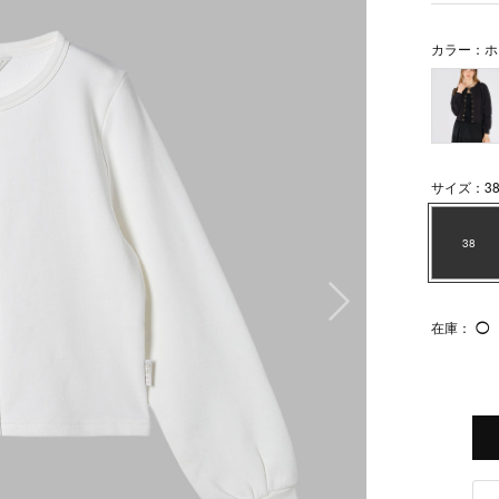
カラー：ホ
サイズ：3
38
次の画像
在庫：
◯