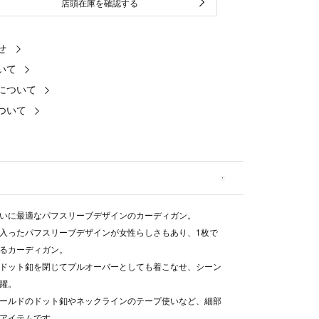
店頭在庫を確認する
せ
いて
について
ついて
いに最適なパフスリーブデザインのカーディガン。
入ったパフスリーブデザインが女性らしさもあり、1枚で
るカーディガン。
ドット釦を閉じてプルオーバーとしても着こなせ、シーン
躍。
ールドのドット釦やネックラインのテープ使いなど、細部
アイテムです。