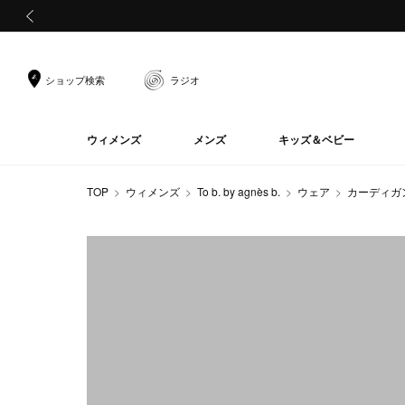
前の画像
ショップ検索
ラジオ
ウィメンズ
メンズ
キッズ＆ベビー
TOP
ウィメンズ
To b. by agnès b.
ウェア
カーディガ